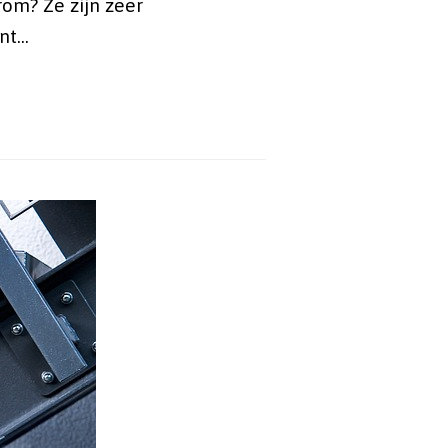
rom? Ze zijn zeer
ent…