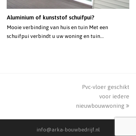
Aluminium of kunststof schuifpui?
Mooie verbinding van huis en tuin Met een
schuifpui verbindt u uw woning en tuin…
Pvc-vloer geschikt
next
post:
voor iedere
nieuwbouwwoning
info@arka-bouwbedrijf.nl