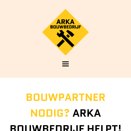
Open
Mobile
Menu
BOUWPARTNER
NODIG?
ARKA
BOUWBEDRIJF HELPT!