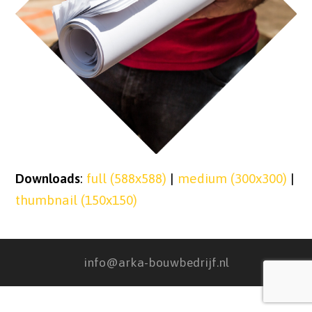
Downloads
:
full (588x588)
|
medium (300x300)
|
thumbnail (150x150)
info@arka-bouwbedrijf.nl