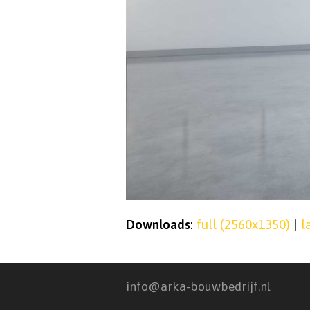
Downloads
:
full (2560x1350)
|
l
info@arka-bouwbedrijf.nl