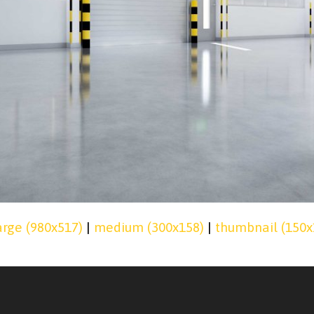
arge (980x517)
|
medium (300x158)
|
thumbnail (150x