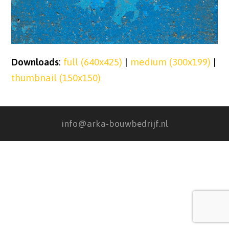
Downloads
:
full (640x425)
|
medium (300x199)
|
thumbnail (150x150)
info@arka-bouwbedrijf.nl