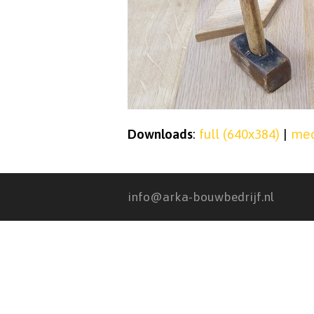
Downloads
:
full (640x384)
|
med
info@arka-bouwbedrijf.nl