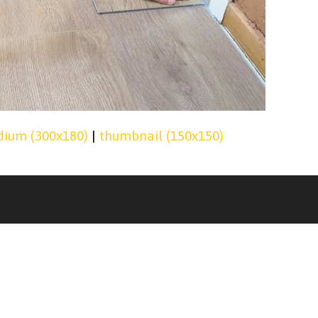
ium (300x180)
|
thumbnail (150x150)