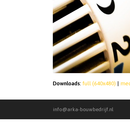
Downloads
:
full (640x480)
|
med
info@arka-bouwbedrijf.nl